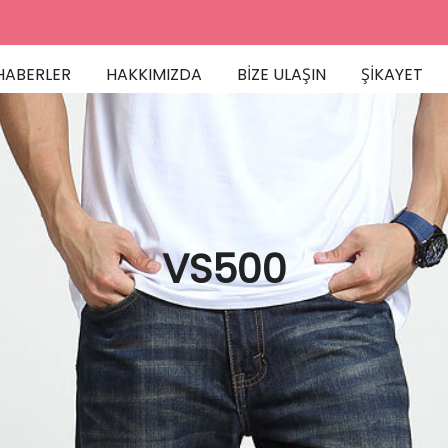
HABERLER
HAKKIMIZDA
BİZE ULAŞIN
ŞIKAYET
VS500