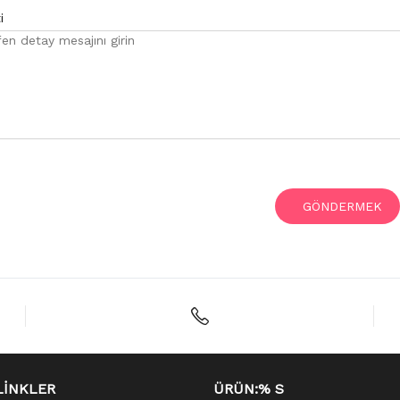
i
GÖNDERMEK
LINKLER
ÜRÜN:% S