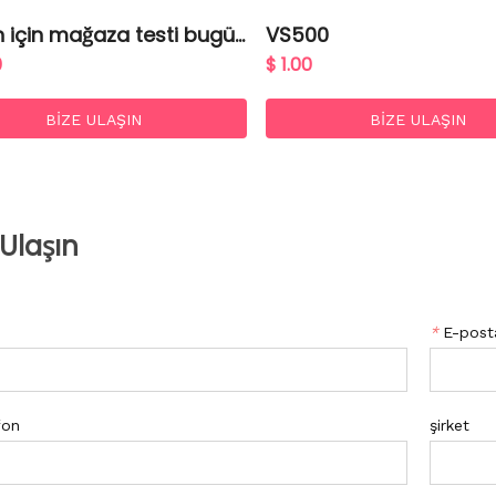
 için mağaza testi bugün
VS500
mağaza testi bugün için m
0
$ 1.00
 testi bugün için mağaza
bugün için mağaza testi
BIZE ULAŞIN
BIZE ULAŞIN
 Ulaşın
*
E-post
fon
şirket