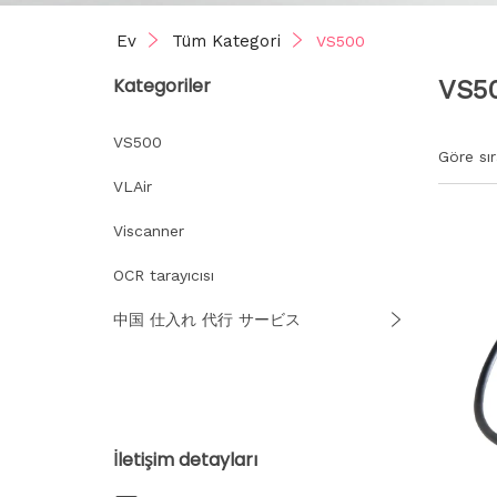
Ev
Tüm Kategori
VS500
Kategoriler
VS5
VS500
Göre sır
VLAir
Viscanner
OCR tarayıcısı
中国 仕入れ 代行 サービス
İletişim detayları